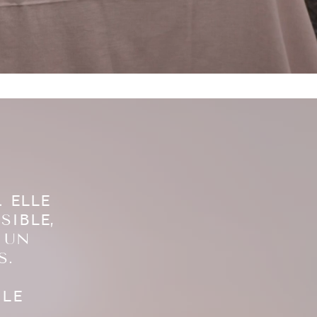
. ELLE
SIBLE,
R UN
S.
 LE