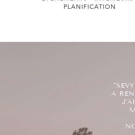
PLANIFICATION
"SEVY
A REN
J'A
M
NO