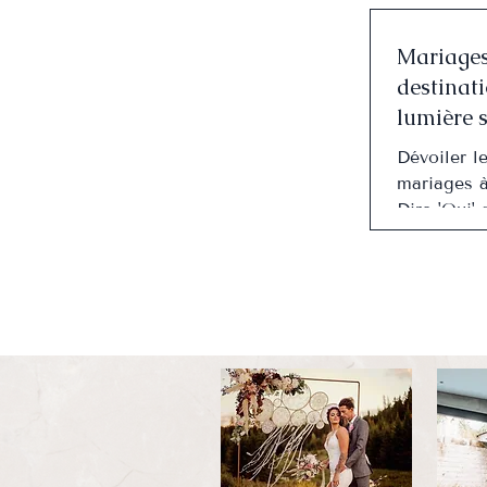
Mariages
destinati
lumière s
mariage
Dévoiler l
romantiq
mariages à
Provence
Dire 'Oui' 
Célébrez l
cœur de p
couper le s