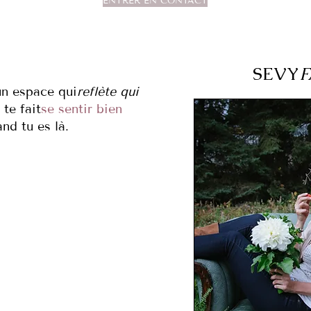
ENTRER EN CONTACT
SEVY
F
un espace qui
reflète qui
 te fait
se sentir bien
nd tu es là.