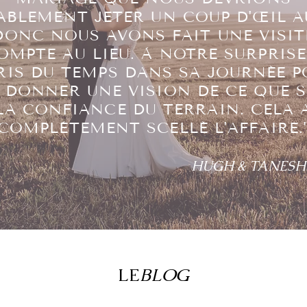
ABLEMENT JETER UN COUP D'ŒIL A
DONC NOUS AVONS FAIT UNE VISIT
OMPTE AU LIEU. À NOTRE SURPRISE,
RIS DU TEMPS DANS SA JOURNÉE 
 DONNER UNE VISION DE CE QUE S
LA CONFIANCE DU TERRAIN. CELA 
COMPLÈTEMENT SCELLÉ L'AFFAIRE.
HUGH & TANESH
LE
BLOG