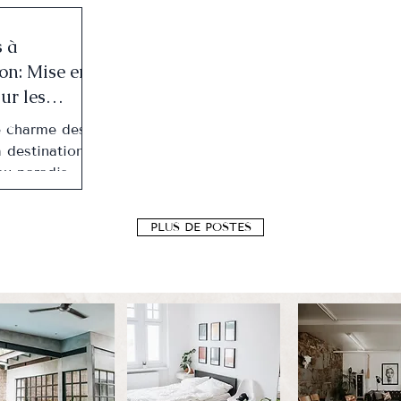
 à
on: Mise en
ur les
s
e charme des
ues en
 destination :
 - France
au paradis.
'amour au
aysages à
PLUS DE POSTES
ouffle, de...