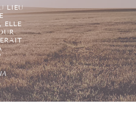
U LIEU
E
 ELLE
POUR
ERAIT
A
"
IA