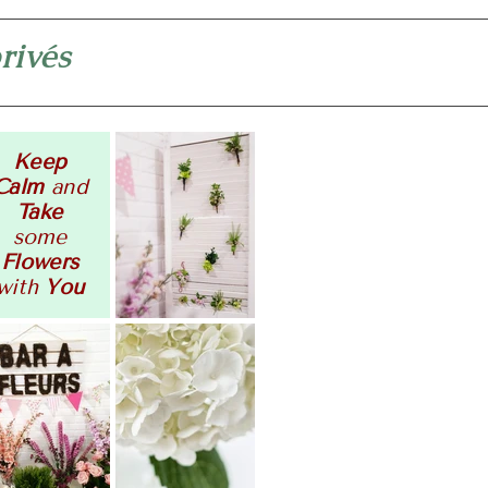
rivés
Keep
Calm
and
Take
some
Flowers
with
You