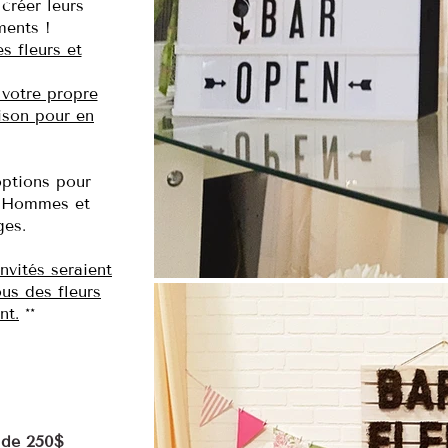
créer leurs
ments !
s fleurs et
votre propre
aison pour en
options pour
s. Hommes et
ges.
nvités seraient
ous des fleurs
nt.
**
r de 250$