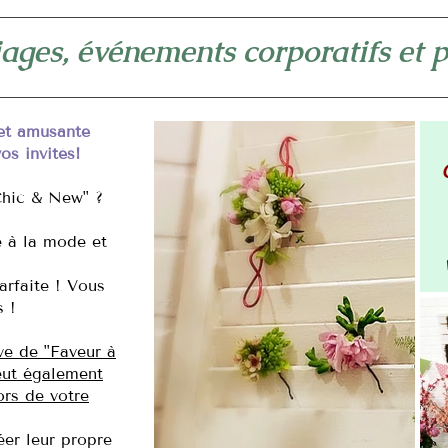
ages, événements corporatifs et p
 et amusante
os invités!
Chic & New" ?
 à la mode et
arfaite ! Vous
s !
ve de "Faveur à
eut également
ors de votre
éer leur propre