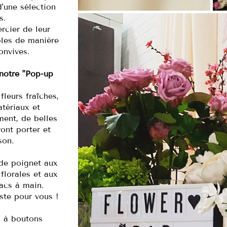
d'une sélection
s.
rcier de leur
bles de manière
onvives.
notre "Pop-up
leurs fraîches,
atériaux et
ment, de belles
ont porter et
son.
de poignet aux
florales et aux
acs à main.
ste pour vous !
s à boutons