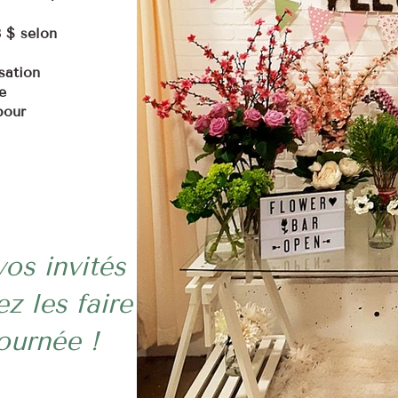
8 $ selon
sation
e
pour
vos invités
z les faire
ournée !